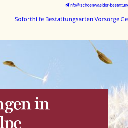
info@schoenwaelder-bestattun
Soforthilfe
Bestattungsarten
Vorsorge
Ge
ngen in
lpe