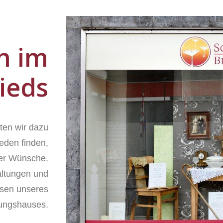
n im
ieds
ten wir dazu
ieden finden,
ller Wünsche.
altungen und
ssen unseres
tungshauses.