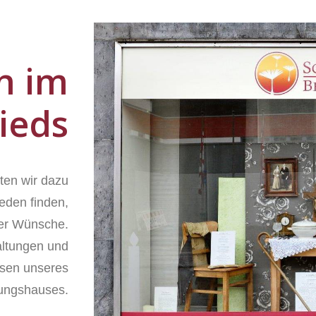
n im
ieds
ten wir dazu
ieden finden,
ller Wünsche.
altungen und
ssen unseres
tungshauses.