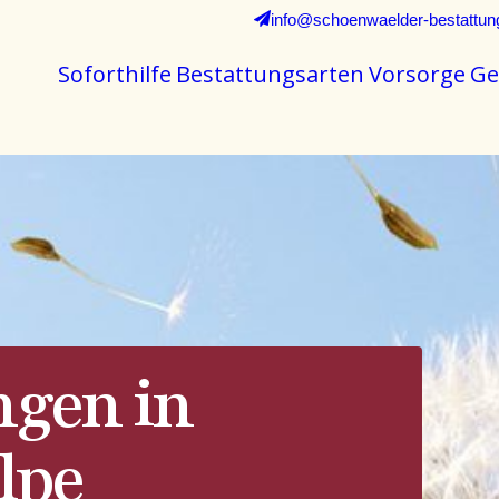
info@schoenwaelder-bestattun
Soforthilfe
Bestattungsarten
Vorsorge
Ge
ngen in
lpe